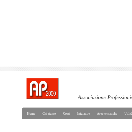
A
ssociazione
P
rofessioni
Home
Chi siamo
Corsi
Iniziative
Aree tematiche
Utilit